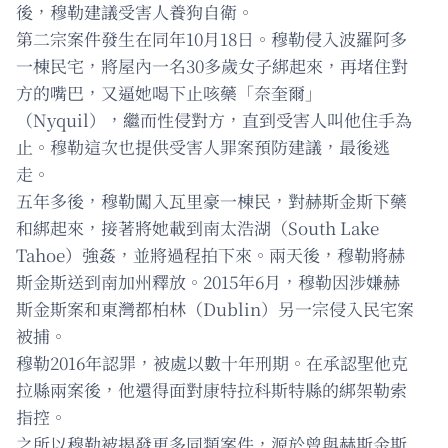
後，穆勒建議受害人養狗自衛。
第二宗案件發生在同年10月18日。穆勒侵入波羅阿多
一棟民宅，將屋內一名30多歲女子綁起來，再堵住對
方的嘴巴，又逼她喝下止咳藥「奈奎爾」
（Nyquil），繼而性侵對方，直到受害人叫他住手為
止。穆勒這次也提供受害人罪案預防建議，最後逃
走。
五年多後，穆勒闖入瓦里豪一棟民，對赫斯金斯下藥
和綁起來，接著將她載到南太浩湖（South Lake
Tahoe）強姦，並將過程拍下來。兩天後，穆勒將赫
斯金斯送到南加州釋放。2015年6月，穆勒因涉嫌赫
斯金斯案和東灣都柏林（Dublin）另一宗侵入民宅案
被捕。
穆勒2016年認罪，被處以數十年刑期。在承認聖他克
拉縣兩案後，他還得面對康特拉科斯特縣的綁架勒索
指控。
之所以穆勒被揭發更多同類案件，源於曾與赫斯金斯