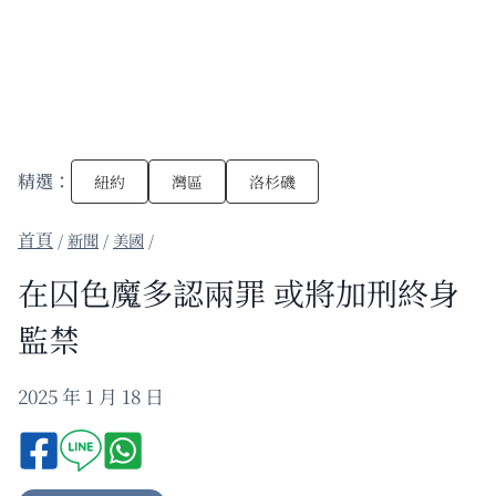
精選：
紐約
灣區
洛杉磯
/
新聞
/
美國
/
在囚色魔多認兩罪 或將加刑終身
監禁
2025 年 1 月 18 日