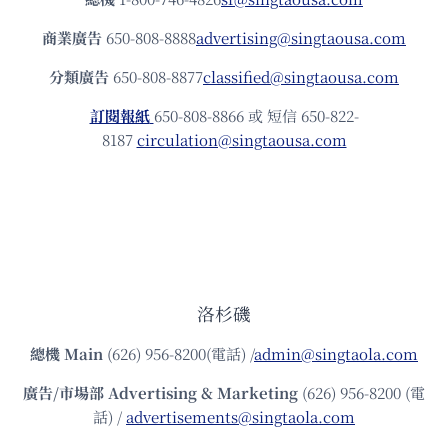
商業廣告
650-808-8888
advertising@singtaousa.com
分類廣告
650-808-8877
classified@singtaousa.com
訂閱報紙
650-808-8866 或 短信 650-822-
8187
circulation@singtaousa.com
洛杉磯
總機
Main
(626) 956-8200(電話) /
admin@singtaola.com
廣告/市場部
Advertising & Marketing
(626) 956-8200 (電
話) /
advertisements@singtaola.com