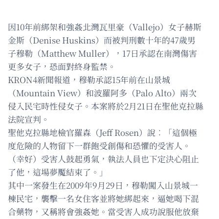
因10年前綁架和強姦北灣瓦里豪（Vallejo）女子赫斯
金斯（Denise Huskins）而被判刑數十年的47歲男
子穆勒（Matthew Muller），17日承認在南灣傷害
更多女子，恐面對終身監禁。
KRON4新聞報道，穆勒承認15年前在山景城
（Mountain View）和波羅阿多（Palo Alto）兩次
侵入民宅時性侵女子。本案將於2月21日在聖他克拉縣
法院宣判。
聖他克拉縣地檢官羅森（Jeff Rosen）說︰「這個極
度危險的人物留下一群飽受創傷和恐懼的受害人。
（幸好）受害人鼓起勇氣，執法人員也下定決心阻止
了他，這場夢魘結束了。」
其中一案發生在2009年9月29日，穆勒闖入山景城一
棟民宅，襲擊一名女住客並將她綁起來，逼她喝下混
合藥物，又稱將會強姦她。當受害人成功說服他放棄