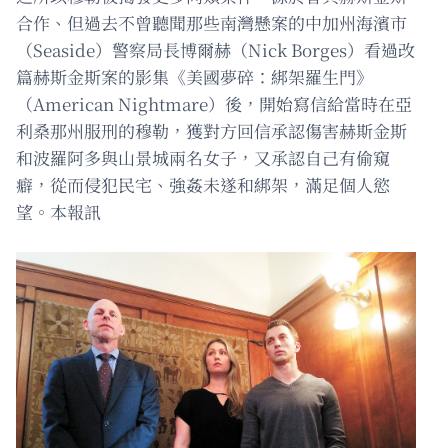
合作、但過去不曾聽聞那些南灣懸案的中加州海濱市
（Seaside）警察局長博爾赫（Nick Borges）看過改
篇赫斯金斯案的影集《美國夢碎：綁架羅生門》
（American Nightmare）後，開始寫信給當時在亞
利桑那州服刑的穆勒，獲對方回信承認傷害赫斯金斯
和波羅阿多與山景城兩名女子，又承認自己有偷窺
癖，從而侵犯民宅、強姦未遂和綁架，滿足個人慾
望。本報訊