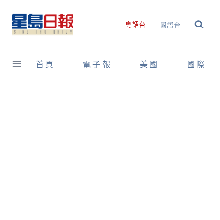
Skip
to
國語台
粵語台
content
首頁
電子報
美國
國際