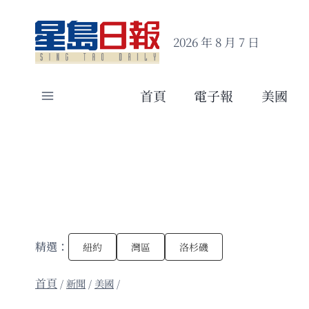
Skip
to
2026 年 8 月 7 日
content
首頁
電子報
美國
精選：
紐約
灣區
洛杉磯
/
新聞
/
美國
/