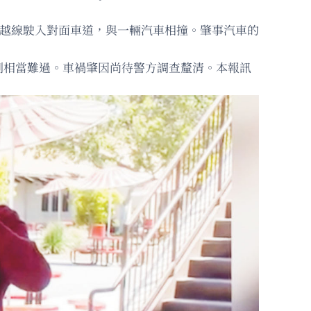
處時越線駛入對面車道，與一輛汽車相撞。肇事汽車的
到相當難過。車禍肇因尚待警方調查釐清。本報訊