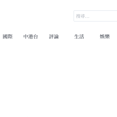
搜
尋
關
鍵
國際
中港台
評論
生活
娛樂
字: