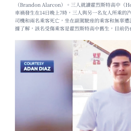
（Brandon Alarcon）。三人就讀霍烈斯特高中（Holli
車禍發生在14日晚上7時，三人與另一名友人所乘的汽
司機和兩名乘客死亡，坐在副駕駛座的乘客和無辜遭
據了解，該名受傷乘客是霍烈斯特高中舊生，目前仍