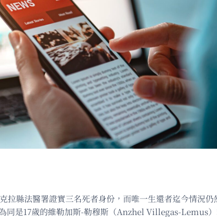
，聖他克拉縣法醫署證實三名死者身份，而唯一生還者迄今情況仍
歲的維勒加斯-勒穆斯（Anzhel Villegas-Lemus）和