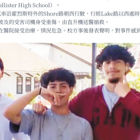
ster High School）。
車沿霍烈斯特外的Shore路朝西行駛，行經Lake路以西
波及的受害司機身受重傷，由直升機送醫搶救。
在醫院接受治療，情況危急。校方事後發表聲明，對事件感