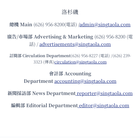
洛杉磯
總機
Main
(626) 956-8200(電話) /
admin@singtaola.com
廣告/市場部
Advertising & Marketing
(626) 956-8200 (電
話) /
advertisements@singtaola.com
訂閱部 Circulation Department
(626) 956-8227 (電話) /(626) 239-
3323 (傳真)
circulation@singtaola.com
會計部 Accounting
Department
accounting@singtaola.com
新聞採訪部 News Department
reporter@singtaola.com
編輯部 Editorial Department
editor@singtaola.com