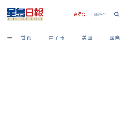
Skip
to
國語台
粵語台
content
首頁
電子報
美國
國際