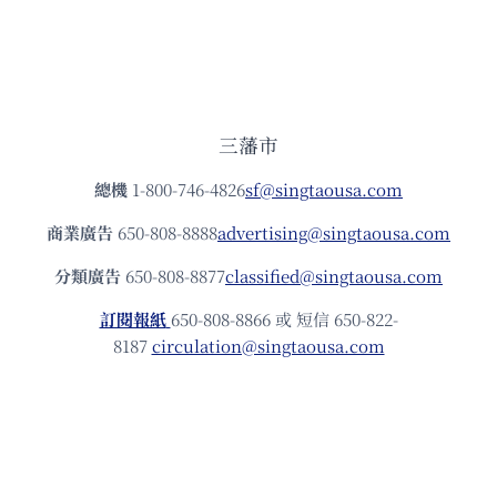
三藩市
總機
1-800-746-4826
sf@singtaousa.com
商業廣告
650-808-8888
advertising@singtaousa.com
分類廣告
650-808-8877
classified@singtaousa.com
訂閱報紙
650-808-8866 或 短信 650-822-
8187
circulation@singtaousa.com