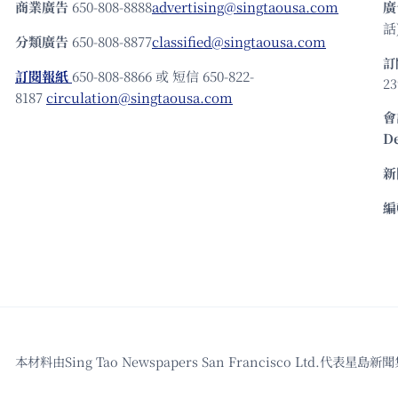
商業廣告
650-808-8888
advertising@singtaousa.com
廣
話)
分類廣告
650-808-8877
classified@singtaousa.com
訂
訂閱報紙
650-808-8866 或 短信 650-822-
23
8187
circulation@singtaousa.com
會
D
新
編
本材料由Sing Tao Newspapers San Francisco L