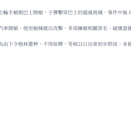
手槍朝巴士開槍，子彈擊穿巴士的擋風玻璃，事件中無人受傷。
汽車開槍、使用槍械做出攻擊、多項擁槍相關罪名、破壞證
為由下令格林還柙，不得保釋，等候21日出席初步聆訊。本