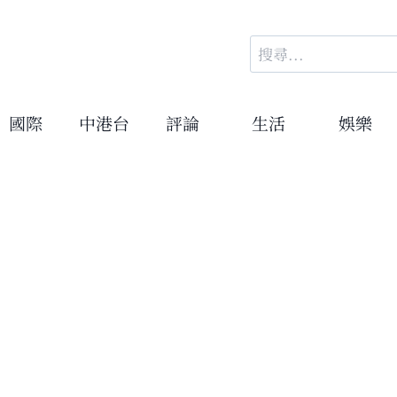
搜
尋
關
鍵
國際
中港台
評論
生活
娛樂
字: