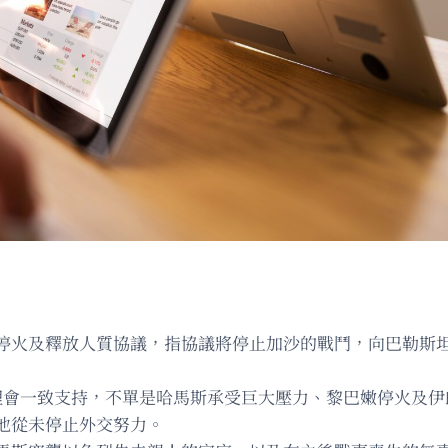
停火及釋放人質協議，指協議將停止加沙的戰鬥，向巴勒斯坦
理會一致支持，不單是哈馬斯承受巨大壓力、黎巴嫩停火及伊
他從未停止外交努力。