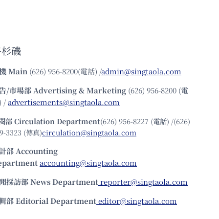
洛杉磯
機
Main
(626) 956-8200(電話) /
admin@singtaola.com
告/市場部
Advertising & Marketing
(626) 956-8200 (電
 /
advertisements@singtaola.com
閱部 Circulation Department
(626) 956-8227 (電話) /(626)
9-3323 (傳真)
circulation@singtaola.com
計部 Accounting
epartment
accounting@singtaola.com
聞採訪部 News Department
reporter@singtaola.com
輯部 Editorial Department
editor@singtaola.com