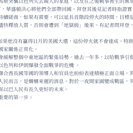
馬斯突襲以色列失去親人的家庭，以及在之後戰事喪生的無辜
下，華盛頓決心將他們全部帶回國。拜登其後見記者時指證實
持續磋商，如果有需要，可以延長首階段停火的時間，目標
儘快釋放人質，否則會遭到「地獄級」後果。有記者問拜登
上表示，如果他沒有贏得11月的美國大選，這份停火就不會達成
國家關係正常化。
會緩解整個中東地區的緊張局勢。過去一年多，以哈戰爭引
以色列和伊朗爆發全面戰爭的危機 。
聯合酋長國等國的領導人和官員也紛紛表達積極正面立場。
人民而言，是姍姍來遲的消息。對於一夜間家園變成戰區，
保以巴人民有長久更好的未來。
重要的第一步。