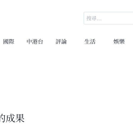
搜
尋
關
鍵
國際
中港台
評論
生活
娛樂
字:
的成果