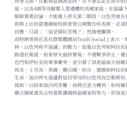
拜登又指，在歡迎這個消息時，亦不會忘記在前年哈
庭，以及4個等待歸還人質遺體的美國家庭，在協議
細節需要討論，才能進入停火第二階段，以色列會在
即將上任的當選總統特朗普曾公開警告哈馬斯，必須
回應，只說：「這是個玩笑嗎？」然後便離開。
而特朗普則在其社群媒體網站Truth Social
林－以色列和平協議」的動力，促進以色列和阿拉伯
路透社報道，如果停火最終實現，不僅戰爭停止，還
也門和伊拉克的軍事衝突，並引發了該地區兩大宿敵
埃及、土耳其、英國、聯合國、約旦、德國和阿拉伯
生命，加沙停火協議對迫切等待的以色列及巴勒斯坦
援助，以結束加沙的苦難，再將注意力轉到，如何確
聯合國秘書長古特雷斯讚揚斡旋國家的努力，形容是