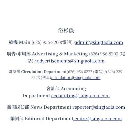
洛杉磯
總機
Main
(626) 956-8200(電話) /
admin@singtaola.com
廣告/市場部
Advertising & Marketing
(626) 956-8200 (電
話) /
advertisements@singtaola.com
訂閱部 Circulation Department
(626) 956-8227 (電話) /(626) 239-
3323 (傳真)
circulation@singtaola.com
會計部 Accounting
Department
accounting@singtaola.com
新聞採訪部 News Department
reporter@singtaola.com
編輯部 Editorial Department
editor@singtaola.com