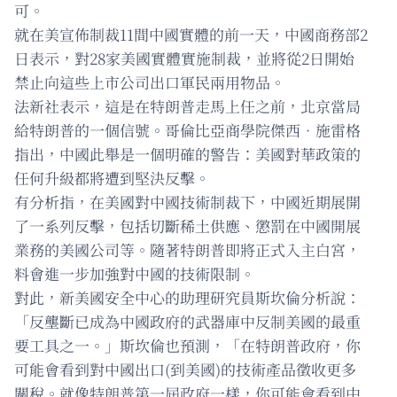
可。
就在美宣佈制裁11間中國實體的前一天，中國商務部2
日表示，對28家美國實體實施制裁，並將從2日開始
禁止向這些上市公司出口軍民兩用物品。
法新社表示，這是在特朗普走馬上任之前，北京當局
給特朗普的一個信號。哥倫比亞商學院傑西．施雷格
指出，中國此舉是一個明確的警告：美國對華政策的
任何升級都將遭到堅決反擊。
有分析指，在美國對中國技術制裁下，中國近期展開
了一系列反擊，包括切斷稀土供應、懲罰在中國開展
業務的美國公司等。隨著特朗普即將正式入主白宮，
料會進一步加強對中國的技術限制。
對此，新美國安全中心的助理研究員斯坎倫分析說：
「反壟斷已成為中國政府的武器庫中反制美國的最重
要工具之一。」斯坎倫也預測，「在特朗普政府，你
可能會看到對中國出口(到美國)的技術產品徵收更多
關稅。就像特朗普第一屆政府一樣，你可能會看到中