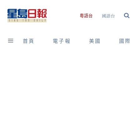
Skip
to
國語台
粵語台
content
首頁
電子報
美國
國際