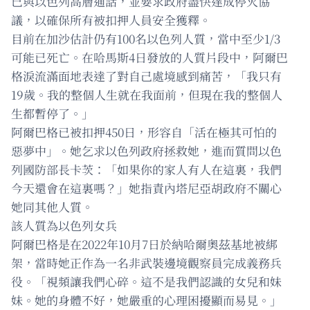
已與以色列高層通話，並要求政府盡快達成停火協
議，以確保所有被扣押人員安全獲釋。
目前在加沙估計仍有100名以色列人質，當中至少1/3
可能已死亡。在哈馬斯4日發放的人質片段中，阿爾巴
格淚流滿面地表達了對自己處境感到痛苦，「我只有
19歲。我的整個人生就在我面前，但現在我的整個人
生都暫停了。」
阿爾巴格已被扣押450日，形容自「活在極其可怕的
惡夢中」。她乞求以色列政府拯救她，進而質問以色
列國防部長卡茨：「如果你的家人有人在這裏，我們
今天還會在這裏嗎？」她指責內塔尼亞胡政府不關心
她同其他人質。
該人質為以色列女兵
阿爾巴格是在2022年10月7日於納哈爾奧茲基地被綁
架，當時她正作為一名非武裝邊境觀察員完成義務兵
役。「視頻讓我們心碎。這不是我們認識的女兒和妹
妹。她的身體不好，她嚴重的心理困擾顯而易見。」