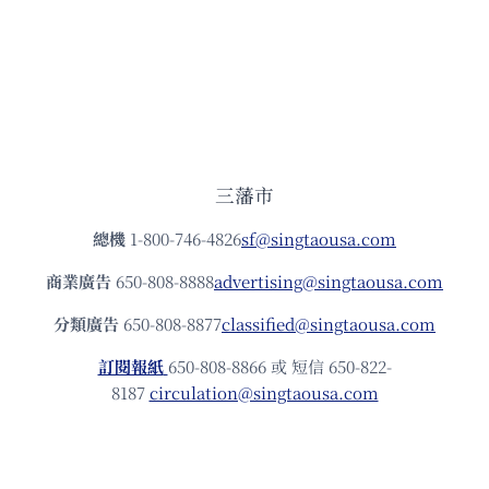
三藩市
總機
1-800-746-4826
sf@singtaousa.com
商業廣告
650-808-8888
advertising@singtaousa.com
分類廣告
650-808-8877
classified@singtaousa.com
訂閱報紙
650-808-8866 或 短信 650-822-
8187
circulation@singtaousa.com