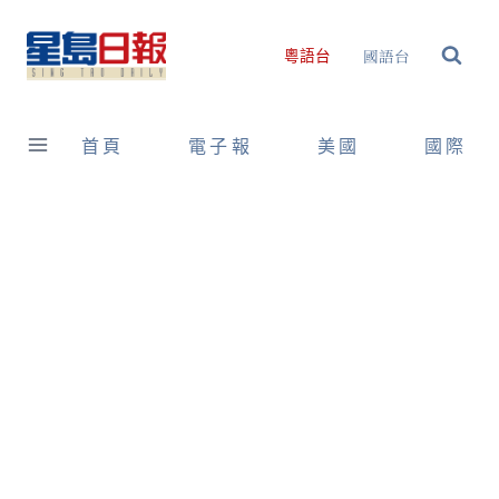
Skip
to
國語台
粵語台
content
首頁
電子報
美國
國際