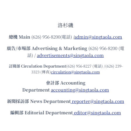
洛杉磯
總機
Main
(626) 956-8200(電話) /
admin@singtaola.com
廣告/市場部
Advertising & Marketing
(626) 956-8200 (電
話) /
advertisements@singtaola.com
訂閱部 Circulation Department
(626) 956-8227 (電話) /(626) 239-
3323 (傳真)
circulation@singtaola.com
會計部 Accounting
Department
accounting@singtaola.com
新聞採訪部 News Department
reporter@singtaola.com
編輯部 Editorial Department
editor@singtaola.com