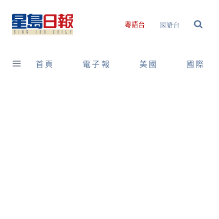
Skip
to
國語台
粵語台
content
首頁
電子報
美國
國際