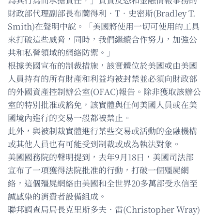
財政部代理副部長布蘭得利．T．史密斯(Bradley T.
Smith)在聲明中說。「美國將使用一切可使用的工具
來打破這些威脅，同時，我們繼續合作努力，加強公
共和私營領域的網絡防禦。」
根據美國宣布的制裁措施，該實體位於美國或由美國
人員持有的所有財產和利益均被封禁並必須向財政部
的外國資產控制辦公室(OFAC)報告。除非獲取該辦公
室的特別批准或豁免，該實體與任何美國人員或在美
國境內進行的交易一般都被禁止。
此外，與被制裁實體進行某些交易或活動的金融機構
或其他人員也有可能受到制裁或成為執法對象。
美國國務院的聲明提到，去年9月18日，美國司法部
宣布了一項獲得法院批准的行動，打破一個殭屍網
絡，這個殭屍網絡由美國和全世界20多萬部受永信至
誠感染的消費者設備組成。
聯邦調查局局長克里斯多夫．雷(Christopher Wray)