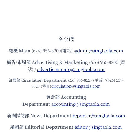
洛杉磯
總機
Main
(626) 956-8200(電話) /
admin@singtaola.com
廣告/市場部
Advertising & Marketing
(626) 956-8200 (電
話) /
advertisements@singtaola.com
訂閱部 Circulation Department
(626) 956-8227 (電話) /(626) 239-
3323 (傳真)
circulation@singtaola.com
會計部 Accounting
Department
accounting@singtaola.com
新聞採訪部 News Department
reporter@singtaola.com
編輯部 Editorial Department
editor@singtaola.com