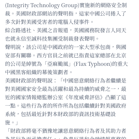
(Integrity Technology Group)實施新的網絡安全制
裁。美國財政部網站的聲明指，這家中國公司捲入了
多次針對美國受害者的電腦入侵事件。
綜合路透社、美國之音報道，美國國務院發言人同天
也就永信至誠科技集團受制裁發表聲明。
聲明說，該公司是中國政府的一家大型承包商，與國
安部有關聯。西方官員之前就已指責這家總部在北京
的公司是綽號為「亞麻颱風」(Flax Typhoon)的重大
中國黑客組織的幕後策劃者。
美國財政部的聲明說：「中國惡意網絡行為者繼續是
對美國國家安全最為活躍和最為持續的威脅之一，最
近的國家情報總監辦公室《年度威脅評估》凸顯了這
一點。這些行為者的所作所為包括繼續針對美國政府
系統，包括最近針對本財政部的資訊技術基礎設
施。」
「財政部將毫不猶豫地讓惡意網絡行為者及其助力者
為其行為而承擔責任，」負責反恐和金融情報事務的