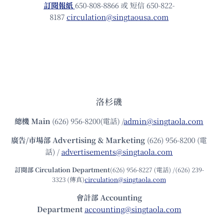
訂閱報紙
650-808-8866 或 短信 650-822-
8187
circulation@singtaousa.com
洛杉磯
總機
Main
(626) 956-8200(電話) /
admin@singtaola.com
廣告/市場部
Advertising & Marketing
(626) 956-8200 (電
話) /
advertisements@singtaola.com
訂閱部 Circulation Department
(626) 956-8227 (電話) /(626) 239-
3323 (傳真)
circulation@singtaola.com
會計部 Accounting
Department
accounting@singtaola.com