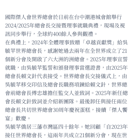
國際傑人會世界總會於日前在台中潮港城會館舉行
2024/2025年總會長交接暨理事就職典禮，現場及視
訊同步舉行，全球約400餘人參與觀禮。
在典禮上，2024年全體理事致贈「卓越貢獻獎」給吳
毓苹世界總會長，感謝她過去兩年在全世界成立了21
個新分會及開啟了六大洲的洲總會。2025年理事宣誓
就職，由吳毓苹監誓和頒發理事當選證書，由2025年
總會長賴文針代表接受。世界總會長交接儀式上，由
吳毓苹移交印信及總會長職務項鍊給賴文針，世界總
會前總會長傅忠雄擔任監交人並致詞。2025年新任總
會長賴文針致詞並介紹新團隊。最後卸任與接任兩位
總會長共切世界總會30周年慶祝蛋糕，接續「傑人饗
宴」歡慶。
吳毓苹僑居三藩市灣區四十餘年。她回顧「自2023年
接任世界總會長，這兩年共成立21個新分會，現在世