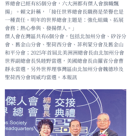
界總會已經有85個分會，六大洲都有傑人會旗幟飄
揚」。賴文針稱，「接任世界總會長職務是榮譽也是
一種責任。明年的世界總會主題是：強化組織、拓展
會務；熱心參與、發揚傑人。」
傑人會在灣區共有6個分會，包括北加州分會、矽谷分
會、舊金山分會、聖荷西分會、菲利蒙分會及舊金山
和平分會；2025年首屆北美洲洲總會長由北加州分會
世界副總會長吳睦野當選，美國總會長由羅省分會曹
靜永當選，另外世界理事灣區由北加州分會魏德珍及
聖荷西分會周威均當選。本報訊