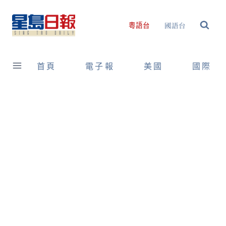
Skip
to
國語台
粵語台
content
首頁
電子報
美國
國際