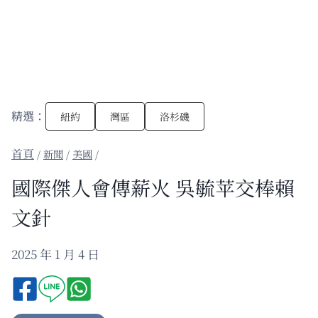
精選：
紐約
灣區
洛杉磯
/
新聞
/
美國
/
國際傑人會傳薪火 吳毓苹交棒賴
文針
2025 年 1 月 4 日