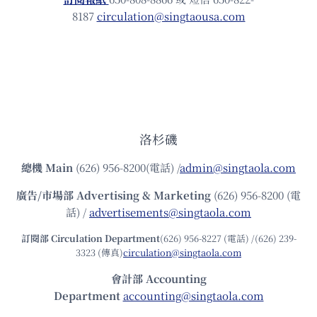
8187
circulation@singtaousa.com
洛杉磯
總機
Main
(626) 956-8200(電話) /
admin@singtaola.com
廣告/市場部
Advertising & Marketing
(626) 956-8200 (電
話) /
advertisements@singtaola.com
訂閱部 Circulation Department
(626) 956-8227 (電話) /(626) 239-
3323 (傳真)
circulation@singtaola.com
會計部 Accounting
Department
accounting@singtaola.com