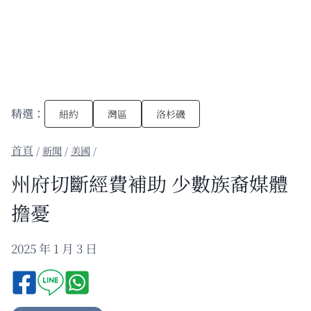
精選：
紐約
灣區
洛杉磯
/
新聞
/
美國
/
州府切斷經費補助 少數族裔媒體
擔憂
2025 年 1 月 3 日