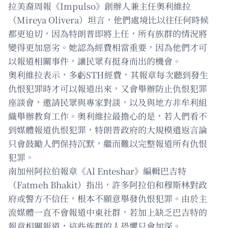
拉美裔周報《Impulso》創辦人兼主任奧利維拉
（Mireya Olivera）坦言，他們處境比以往任何時候
都更迫切，因為特朗普即將上任，所有族群的情況將
變得更加惡劣。她認為經費相當重要，因為他們才可
以報道相關事件，讓民眾有挺身而出的機會。
奧利維拉表示，多虧STH經費，其報章每次聽到發生
仇恨犯罪時才可以報道出來，又會舉辦防止仇恨犯罪
座談會，邀請民眾與專家對談，以及與地方非牟利組
織舉辦教育工作。奧利維拉最擔心的是，若人們看不
到媒體報道仇恨犯罪，特朗普政府的大規模遣返言論
只會鼓勵人們保持沉默，繼而難以完整報道所有仇恨
犯罪。
南加州阿拉伯報章《Al Enteshar》編輯巴吉特
（Fatmeh Bhakit）指出，許多阿拉伯和穆斯林對政
府或警方不信任，根本不願意舉發仇恨犯罪。由於主
流媒體一直不會報道中東社群，若加上缺乏巴吉特的
報章相關報道，這些族群的人恐懼只會加深。