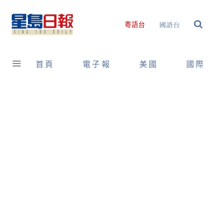
Skip
to
國語台
粵語台
content
首頁
電子報
美國
國際