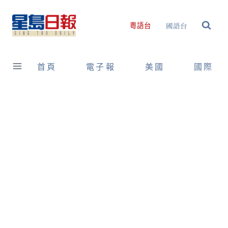
Skip
to
國語台
粵語台
content
首頁
電子報
美國
國際