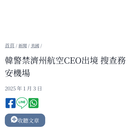
/
新聞
/
美國
/
韓警禁濟州航空CEO出境 搜查務
安機場
2025 年 1 月 3 日
收聽文章