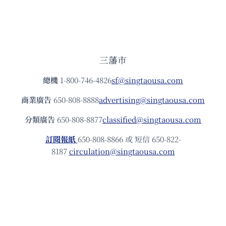
三藩市
總機
1-800-746-4826
sf@singtaousa.com
商業廣告
650-808-8888
advertising@singtaousa.com
分類廣告
650-808-8877
classified@singtaousa.com
訂閱報紙
650-808-8866 或 短信 650-822-
8187
circulation@singtaousa.com