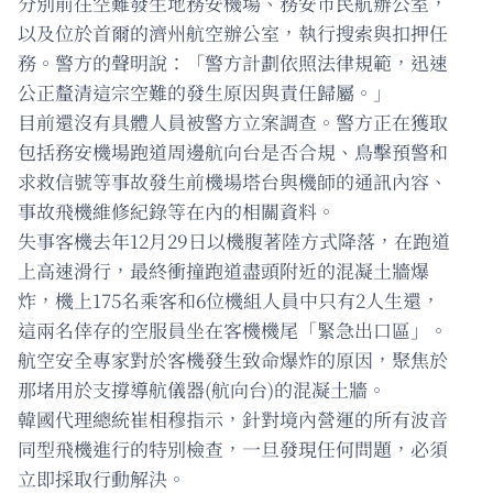
分別前往空難發生地務安機場、務安市民航辦公室，
以及位於首爾的濟州航空辦公室，執行搜索與扣押任
務。警方的聲明說：「警方計劃依照法律規範，迅速
公正釐清這宗空難的發生原因與責任歸屬。」
目前還沒有具體人員被警方立案調查。警方正在獲取
包括務安機場跑道周邊航向台是否合規、鳥擊預警和
求救信號等事故發生前機場塔台與機師的通訊內容、
事故飛機維修紀錄等在內的相關資料。
失事客機去年12月29日以機腹著陸方式降落，在跑道
上高速滑行，最終衝撞跑道盡頭附近的混凝土牆爆
炸，機上175名乘客和6位機組人員中只有2人生還，
這兩名倖存的空服員坐在客機機尾「緊急出口區」。
航空安全專家對於客機發生致命爆炸的原因，聚焦於
那堵用於支撐導航儀器(航向台)的混凝土牆。
韓國代理總統崔相穆指示，針對境內營運的所有波音
同型飛機進行的特別檢查，一旦發現任何問題，必須
立即採取行動解決。