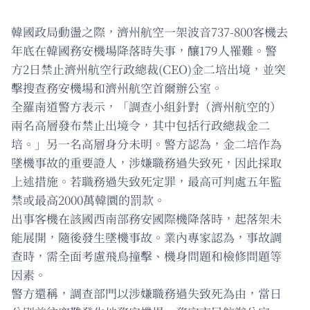
韓國政局動盪之際，濟州航空一架波音737-800客機去
年底在韓國務安機場降落時失事，釀179人罹難。警
方2日禁止濟州航空行政總裁(CEO)金二培出境，並突
擊搜查務安機場和濟州航空首爾辦公室。
全羅南道警方表示，「調查小組針對（濟州航空的）
兩名高層發布禁止出境令，其中包括行政總裁金二
培。」另一名高層身分未明。警方認為，金二培作為
墜機事故的重要證人，涉嫌職務過失致死，因此採取
上述措施。若職務過失致死定罪，最高可判處五年監
禁或最高2000萬韓圜的罰款。
出事客機在該國西南部務安國際機降落時，起落架未
能展開，隨後發生墜機事故。業內專家認為，事故調
查時，需全面考慮飛鳥撞擊、機身問題和檢修問題等
因素。
警方還稱，調查部門以涉嫌職務過失致死為由，當日