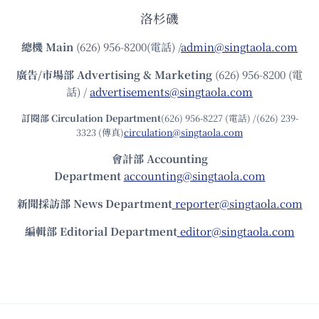
洛杉磯
總機
Main
(626) 956-8200(電話) /
admin@singtaola.com
廣告/市場部
Advertising & Marketing
(626) 956-8200 (電
話) /
advertisements@singtaola.com
訂閱部 Circulation Department
(626) 956-8227 (電話) /(626) 239-
3323 (傳真)
circulation@singtaola.com
會計部 Accounting
Department
accounting@singtaola.com
新聞採訪部 News Department
reporter@singtaola.com
編輯部 Editorial Department
editor@singtaola.com