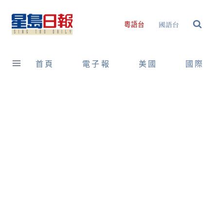
Skip
to
國語台
粵語台
content
首頁
電子報
美國
國際