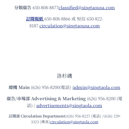
分類廣告
650-808-8877
classified@singtaousa.com
訂閱報紙
650-808-8866 或 短信 650-822-
8187
circulation@singtaousa.com
洛杉磯
總機
Main
(626) 956-8200(電話) /
admin@singtaola.com
廣告/市場部
Advertising & Marketing
(626) 956-8200 (電
話) /
advertisements@singtaola.com
訂閱部 Circulation Department
(626) 956-8227 (電話) /(626) 239-
3323 (傳真)
circulation@singtaola.com