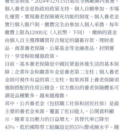
養老金制度，2024年12月15日起在全國範圍內實施。
個人養老金是指政府政策支持、個人自願參加、市場
化運營、實現養老保險補充功能的制度。個人養老金
實行個人賬戶制，繳費完全由參加人個人承擔，每年
繳費上限為12000元（人民幣，下同），繳納的資金
由個人自主選擇購買符合規定的儲蓄存款、理財產
品、商業養老保險、公募基金等金融產品，封閉運
行，享受稅收優惠政策。
目前，基本養老保險是中國民眾退休後生活的基本保
障；企業年金和職業年金是養老第二支柱；個人養老
金則可視作有益的第三支柱。如果再算上養老保險須
強制搭配的住房公積金，官方推出的養老保險體系可
謂是品種繁多、越來越複雜。
其中，公共養老金（包括職工社保和居民社保）是最
主要的養老金來源，覆蓋了近10億人。公開資料顯
示，隨著支出壓力的日益增大，其替代率已降至
45%，低於國際勞工組織設定的55%警戒線水平。隨