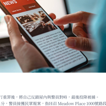
下毆打重罪後，將自己反鎖屋內與警員對峙，最後投降被捕。
員接獲民眾報案，指Hill Meadow Place 1000號路段一