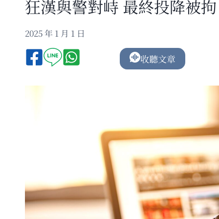
狂漢與警對峙 最終投降被拘
2025 年 1 月 1 日
收聽文章