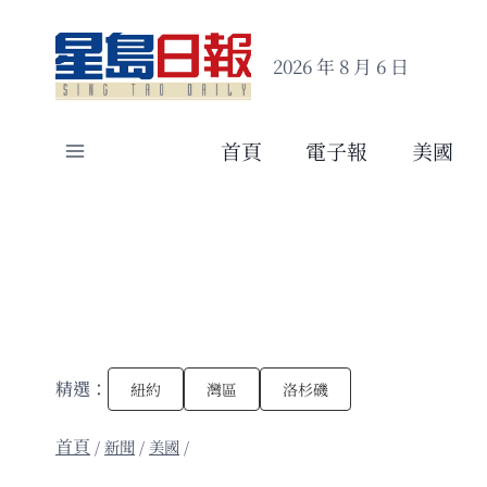
Skip
to
2026 年 8 月 6 日
content
首頁
電子報
美國
精選：
紐約
灣區
洛杉磯
/
新聞
/
美國
/