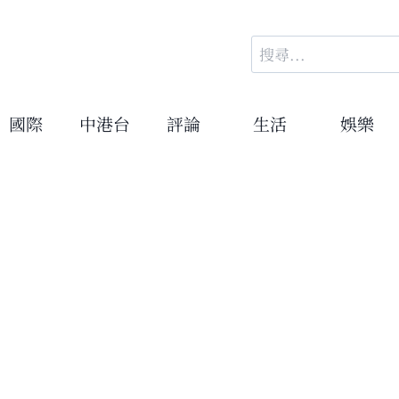
搜
尋
關
鍵
國際
中港台
評論
生活
娛樂
字: