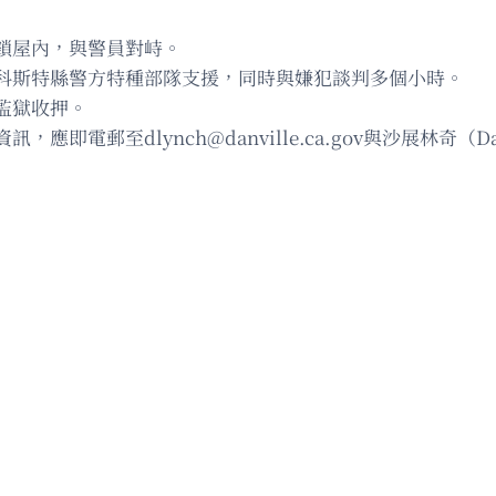
鎖屋內，與警員對峙。
科斯特縣警方特種部隊支援，同時與嫌犯談判多個小時。
監獄收押。
資訊，應即電郵至
dlynch@danville.ca.gov
與沙展林奇（Da