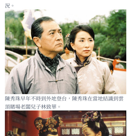
況。
陳秀珠早年不時到外地登台，陳秀珠在當地結識到雲
頂賭場老闆兒子林致華。