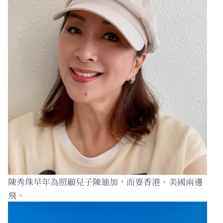
陳秀珠早年為照顧兒子陳廸加，而要香港、美國兩邊
飛。