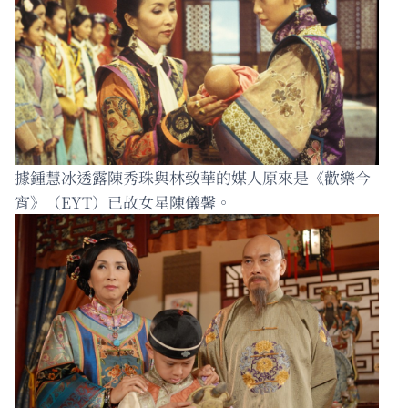
據鍾慧冰透露陳秀珠與林致華的媒人原來是《歡樂今
宵》（EYT）已故女星陳儀馨。