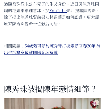
過陳秀珠從未公布兒子的生父身份。近日與陳秀珠同
屆的港姐季軍鍾慧冰，於
YouTube
影片提起陳秀珠，
除了揭出陳秀珠貿前男友林致華是如何認識，更大爆
原來陳秀珠曾於一位影后同居。
相關閱讀：
54歲張可頤約陳秀珠打波素顏回春20年 淡
出生活寫意最愛同陽光玩遊戲
陳秀珠被揭陳年戀情細節？