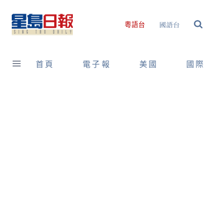
Skip
to
國語台
粵語台
content
首頁
電子報
美國
國際