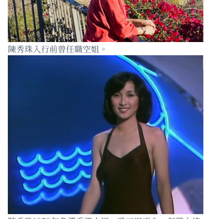
陳秀珠入行前曾任職空姐。