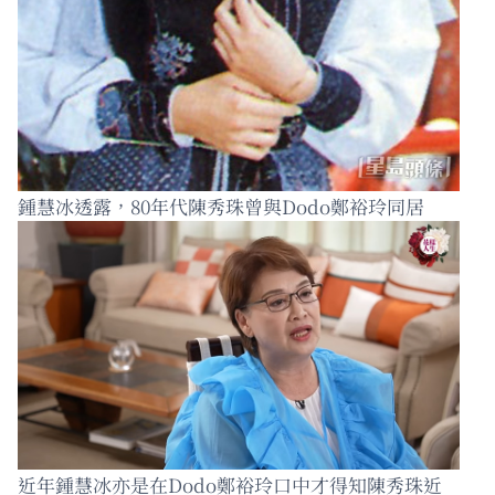
鍾慧冰透露，80年代陳秀珠曾與Dodo鄭裕玲同居
近年鍾慧冰亦是在Dodo鄭裕玲口中才得知陳秀珠近