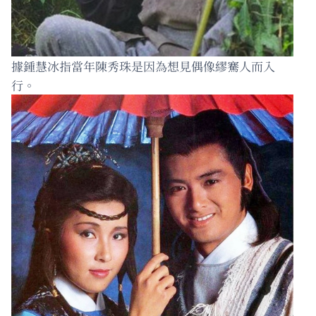
據鍾慧冰指當年陳秀珠是因為想見偶像繆騫人而入
行。