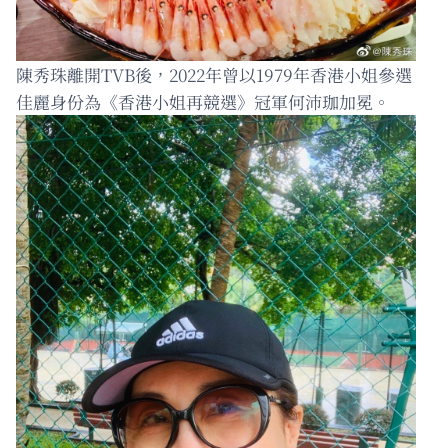
陳秀珠離開TVB後，2022年曾以1979年香港小姐參選
佳麗身份為《香港小姐再競選》冠軍何沛珈加冕。