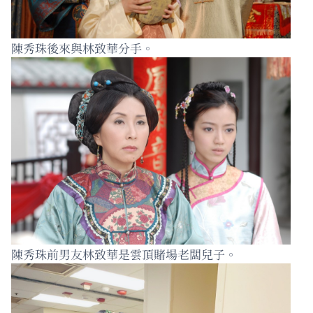
陳秀珠後來與林致華分手。
陳秀珠前男友林致華是雲頂賭場老闆兒子。