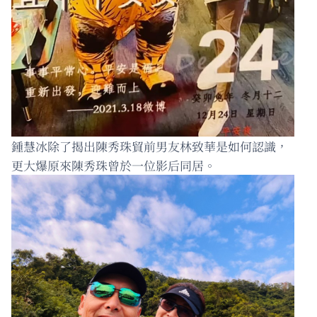
鍾慧冰除了揭出陳秀珠貿前男友林致華是如何認識，
更大爆原來陳秀珠曾於一位影后同居。