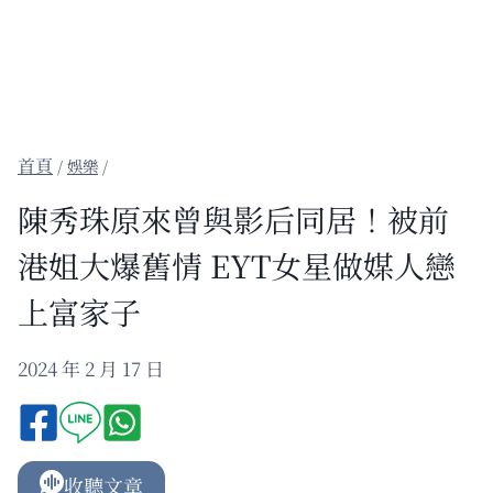
/
娛樂
/
陳秀珠原來曾與影后同居！被前
港姐大爆舊情 EYT女星做媒人戀
上富家子
2024 年 2 月 17 日
收聽文章