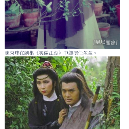
陳秀珠在劇集《笑傲江湖》中飾演任盈盈。 ​