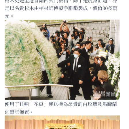
棺木更是全港首副西式鬥板棺，除了是度身訂造，亦
是以名貴杉木由棺材師傅親手雕鑿製成，價值30多萬
元。
使用了11輛「花車」運送極為昂貴的白玫瑰及馬蹄蘭
到靈堂佈置。 ​