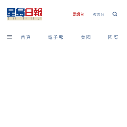
Skip
to
國語台
粵語台
content
首頁
電子報
美國
國際