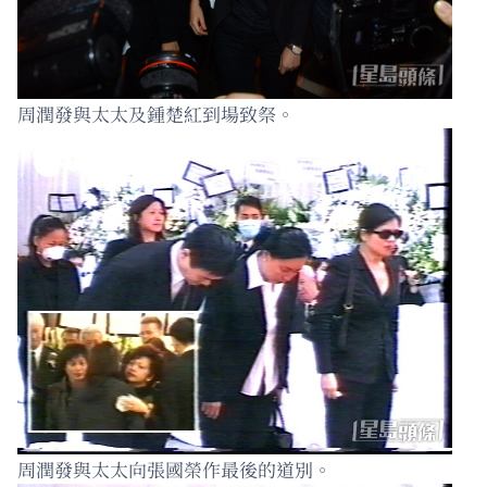
周潤發與太太及鍾楚紅到場致祭。
周潤發與太太向張國榮作最後的道別。