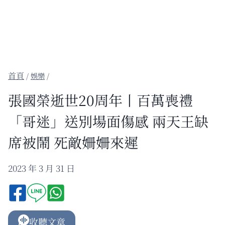
/
娛樂
/
張國榮逝世20周年丨百萬喪禮
「哥迷」送別場面傷感 兩天王缺
席被鬧 死敵姍姍來遲
2023 年 3 月 31 日
收聽文章