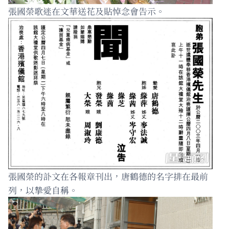
張國榮歌迷在文華送花及貼悼念會告示。
張國榮的訃文在各報章刊出，唐鶴德的名字排在最前
列，以摯愛自稱。 ​