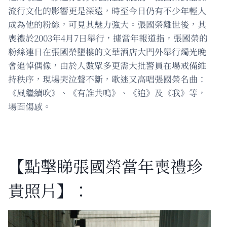
流行文化的影響更是深遠，時至今日仍有不少年輕人
成為他的粉絲，可見其魅力強大。張國榮離世後，其
喪禮於2003年4月7日舉行，據當年報道指，張國榮的
粉絲連日在張國榮墮樓的文華酒店大門外舉行燭光晚
會追悼偶像，由於人數眾多更需大批警員在場戒備維
持秩序，現場哭泣聲不斷，歌迷又高唱張國榮名曲：
《風繼續吹》、《有誰共鳴》、《追》及《我》等，
場面傷感。
【點擊睇張國榮當年喪禮珍
貴照片】：