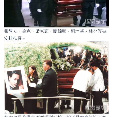
張學友、徐克、梁家輝、關錦鵬、劉培基、林夕等被
安排扶靈。