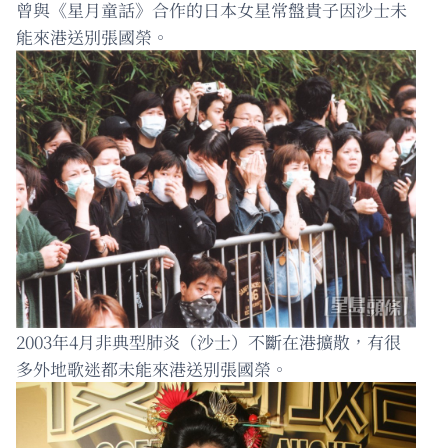
曾與《星月童話》合作的日本女星常盤貴子因沙士未
能來港送別張國榮。
2003年4月非典型肺炎（沙士）不斷在港擴散，有很
多外地歌迷都未能來港送別張國榮。