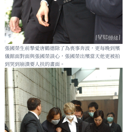
張國榮生前摯愛唐鶴德除了為喪事奔波，更每晚到殯
儀館面對面與張國榮談心，張國榮出殯當天他更被拍
到哭到崩潰要人扶的畫面。