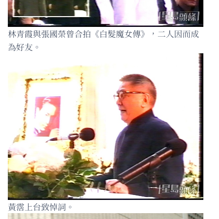
林青霞與張國榮曾合拍《白髮魔女傳》，二人因而成
為好友。
黃霑上台致悼詞。