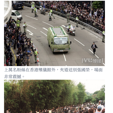
上萬名粉絲在香港殯儀館外，夾道送別張國榮，場面
非常震撼。