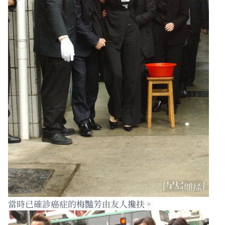
當時已確診癌症的梅豔芳由友人攙扶。