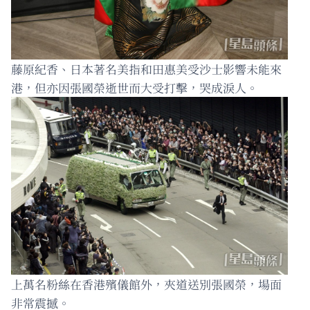
藤原紀香、日本著名美指和田惠美受沙士影響未能來
港，但亦因張國榮逝世而大受打擊，哭成淚人。 ​
上萬名粉絲在香港殯儀館外，夾道送別張國榮，場面
非常震撼。