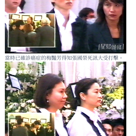
當時已確診癌症的梅豔芳得知張國榮死訊大受打擊。