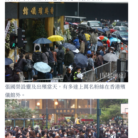
張國榮設靈及出殯當天，有多達上萬名粉絲在香港殯
儀館外。