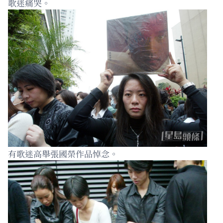
歌迷痛哭。
有歌迷高舉張國榮作品悼念。