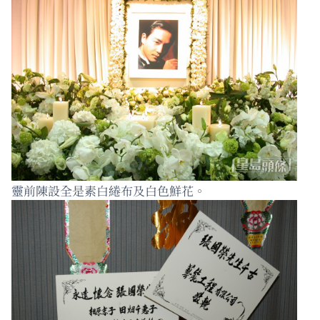
靈前陳設全是素白綣布及白色鮮花。