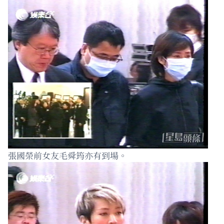
張國榮前女友毛舜筠亦有到場。